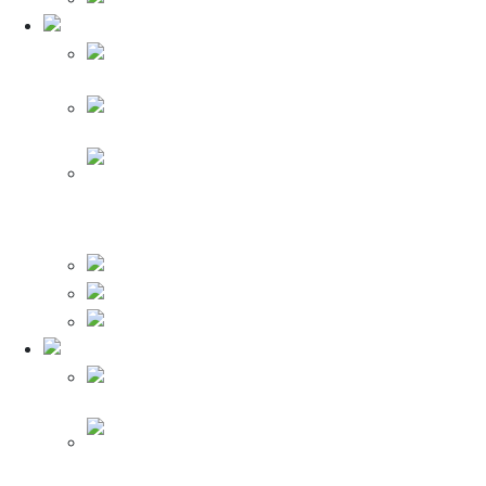
Автоматика ABB
Автоматические выключатели ABB
Дифференциальные Автоматы ABB
Устройство защитного отключения (УЗО)
ABB
Рубильники ABB
Реле времени ABB
Контакторы ABB
Автоматика Dekraft
Автоматические выключатели Dekraft
Дифференциальные автоматические