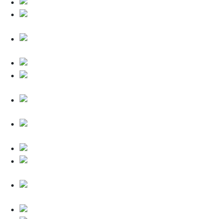
Legrand Valena (Белый)
Legrand Valena
(Слоновая кость)
Legrand Valena
(Алюминий)
Legrand Valena (Черный)
Legrand Valena
(Красный)
Legrand Valena
(Матовое золото)
Legrand Valena
(Зелёный)
Legrand Valena (Корал)
Legrand Valena
(Жёлтый)
Legrand Valena
(Розовый)
Legrand Valena (Бронза)