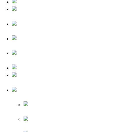
Legrand Valena (Синий)
Legrand Valena
(Аквамарин)
Legrand Valena
(Лиловый)
Legrand Valena
(Дымчатый)
Legrand Valena
(Голубой)
Legrand Valena (Рамки)
Legrand Valena
(Комплектующие)
Legrand Valena Life
(Лайф)
Legrand Valena
Life (Белый)
Legrand Valena Life (Слоновая кость)