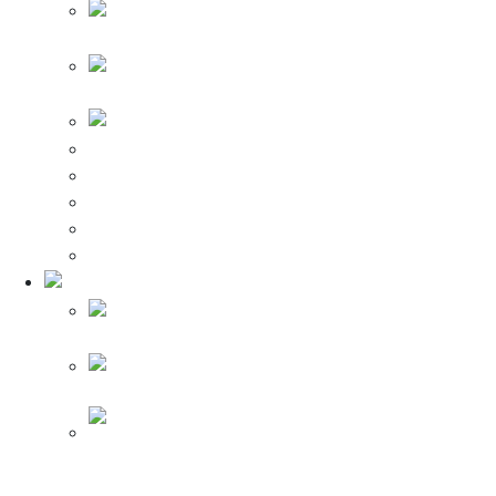
Автоматические Выключатели ИЭК
Выключатели дифференциальные ИЭК
Боксы ИЭК
Вилки ИЭК
Датчики движения ИЭК
Реле ИЭК
Розетки ИЭК
Шкафы ИЭК
Теплый пол Legrand
Теплый пол
Legrand VLN 150
Теплый пол
Legrand VLN 200
Терморегуляторы для тёплого пола Legrand