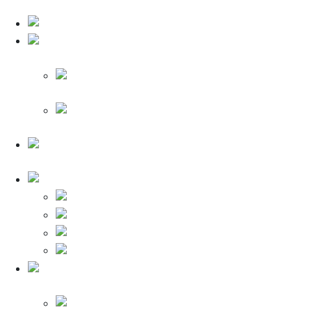
светильники
Светодиодная лента
Щиты для
автоматов ABB / Tekfor
Щиты для
автоматов ABB
Щиты для
автоматов Tekfor
Удлинитель
электрический
Клеммы WAGO
Клеммы ваго 222
Клеммы ваго 221
Клеммы ваго 224
Клеммы ваго 2273
Подрозетники,
распайки, клипсы
Подрозетники