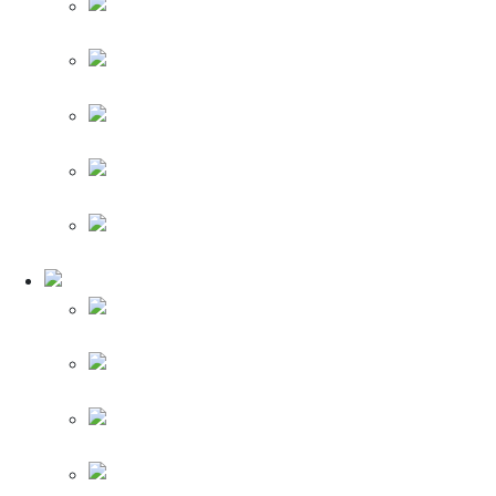
Legrand
Valena Allure (Антрацит)
Legrand Valena Allure (Слоновая кость)
Legrand Valena Allure (Лицевые панели)
Legrand Valena
Allure (Рамки)
Legrand
Valena Allure (Механизмы)
Legrand Quteo (Кутео)
Legrand Quteo
(Белый)
Legrand
Quteo (Слоновая кость)
Legrand Quteo
(Черный)
Legrand Quteo