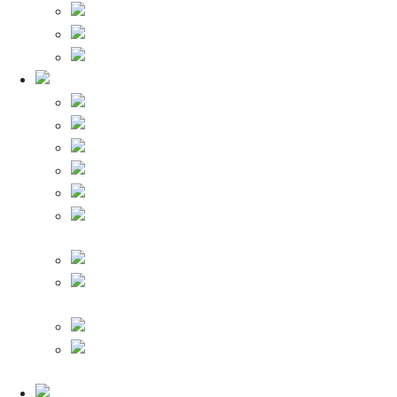
Клипсы
Коробки (Распайки)
Гофра
Кабели и гофра
Силовой провод ПВ
Кабель ВВГнг-LS
Провод медный ПВС
Кабель ВВГ нг
Кабель NYM
ТВ,
интернет (FTP,UTP,SAT,RG,DG)
Кабель КГ
Провод
бытовой (ПУНП,ПУГНП)
Кабель ВБШв
Провода Связи
(КСПВ,КВК)
Вентиляция