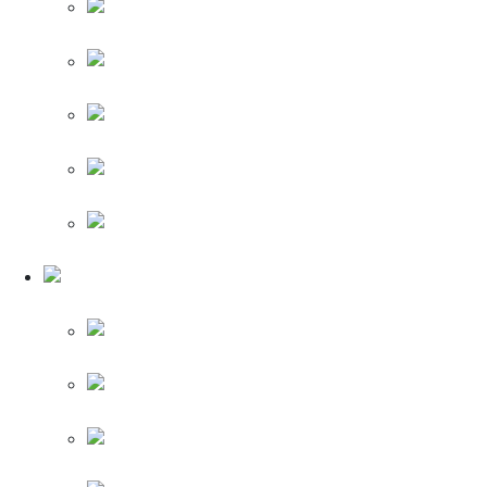
Legrand
Valena Life (Алюминий)
Legrand Valena
Life (Чёрный)
Legrand Valena
Life (Рамки)
Legrand
Valena Life (Механизмы)
Legrand Valena Life (Лицевые панели)
Legrand Valena
Allure (Аллюр)
Legrand Valena
Allure (Белый)
Legrand
Valena Allure (Алюминий)
Legrand
Valena Allure (Жемчуг)