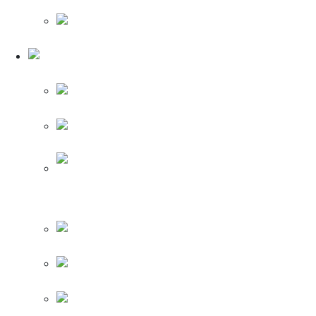
(Алюминий)
Legrand Quteo
(Сосна)
Schneider Electric
Прима бланка
Schneider Electric Прима бланка (белый)
Schneider Electric Прима бланка (молочный)
Schneider Electric Прима бланка (слоновая
кость)
Schneider Electric Прима бланка (титан)
Schneider Electric Прима бланка (ясень)