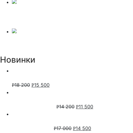
Розетка электрическая с заземлением + 2USB
Legrand Valena (Слоновая кость) 777423
2 700
2 400
Р
Р
Накладной вентилятор Soler Palau Silent -100 CZ
3 300
2 000
Р
Р
Новинки
Настенный бокс ABB mistral41 54 модуля, зеленая
прозрачная дверь, с клеммами 1SPE007717F1021
18 200
15 500
Р
Р
Настенный бокс ABB mistral41 48 модулей,
непрозрачная дверь, с клеммами, белый
1SLM004102A3108
14 200
11 500
Р
Р
Настенный бокс ABB mistral41 48 модулей,
зеленая прозрачная дверь, с клеммами
1SPE007717F0721
17 000
14 500
Р
Р