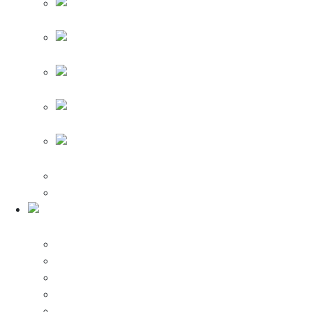
Светильники на
столбе
Настенные
светильники
Светильники (Архитектурная подсветка)
Подвесные
светильники
Ландшафтные
светильники
Прожекторы
Пылевлагозащищенные светильники
Системы
видеонаблюдения
IP-видеокамеры
Видеокамеры AHD-TVI-CVI
Видеорегистраторы
Домофоны
Комплекты видеонаблюдения