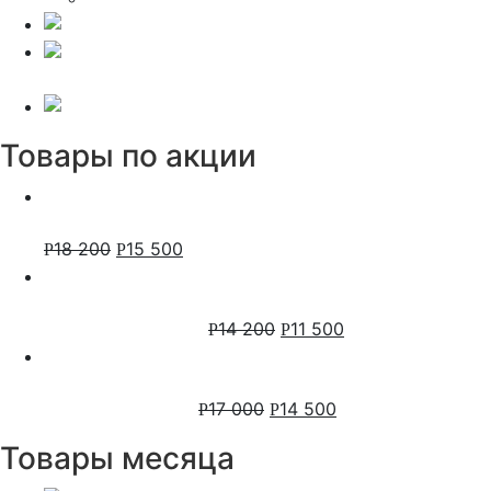
Счетчики Меркурий
Телевизор xiaomi mi tv
p1
Люстры Eurosvet
Товары по акции
Настенный бокс ABB mistral41 54 модуля, зеленая
прозрачная дверь, с клеммами 1SPE007717F1021
18 200
15 500
Р
Р
Настенный бокс ABB mistral41 48 модулей,
непрозрачная дверь, с клеммами, белый
1SLM004102A3108
14 200
11 500
Р
Р
Настенный бокс ABB mistral41 48 модулей,
зеленая прозрачная дверь, с клеммами
1SPE007717F0721
17 000
14 500
Р
Р
Товары месяца