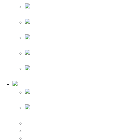
Накладные
вентиляторы
Канальные
вентиляторы
Оконные
и настенные вентиляторы
Вентиляторы для
кухни
Аксессуары
для вентиляторов
Электроинструменты
Болгарки (углошлифовальные машины)
Перфораторы и отбойные молотки
Алмазные пилы
Виброшлифовальные машины
Гайковерты ударные