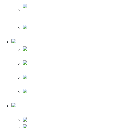
Schneider Electric Прима бланка (бежевый)
Schneider Electric Прима бланка (алюминий)
Schneider Electric Прима бланка (антрацит)
Schneider Electric Этюд
Schneider
Electric Этюд (белый)
Schneider Electric Этюд (кремовый)
Schneider
Electric Этюд (серый)
Schneider
Electric Этюд (сосна)
Силовые розетки
для плиты
Legrand
Schneider