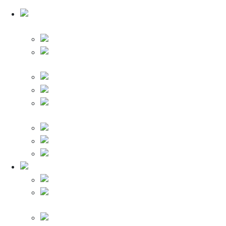
VLR
Аксессуары и комплектующие UNIVersal
Вилки UNIVersal
Выключатели
UNIVersal
Колодки UNIVersal
Патроны UNIVersal
Переключатели
UNIVersal
Разъёмы UNIVersal
Розетки UNIVersal
Удлинители UNIVersal
Светодиодные лампы
Лампы светодиодные
Прожекторы /
Светильники
Линейные LED