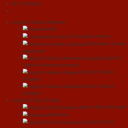
0
0 товаров
Р
Legrand Valena (Валена)
Белый
Глянцевый никель
Перламутровый
рифленый
Legrand
Valena (Комплектующие)
Legrand Valena
(Рамки)
Legrand Valena
(Белый)
Legrand Etika (Этика)
Legrand Etika (Белый)
Шампань
Legrand Etika