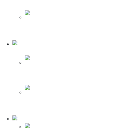
выключатели (ДИФ) Dekraft
Устройство защитного отключения (УЗО)
Dekraft
Автоматика
Schneider Electric
Автоматические выключатели Schneider
Electric
Дифференциальные Автоматы Schneider
Electric
Автоматика ИЭК
Дифференциальные Автоматы ИЭК