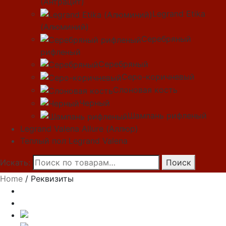
(Антрацит)
Legrand Etika
(Алюминий)
Серебряный
рифленый
Серебряный
Серо-коричневый
Слоновая кость
Черный
Шампань рифленый
Legrand Valena Allure (Аллюр)
Теплый пол Legrand Valena
Искать:
Поиск
Home
/ Реквизиты
Каталог
Скидки
Legrand Valena (Валена)