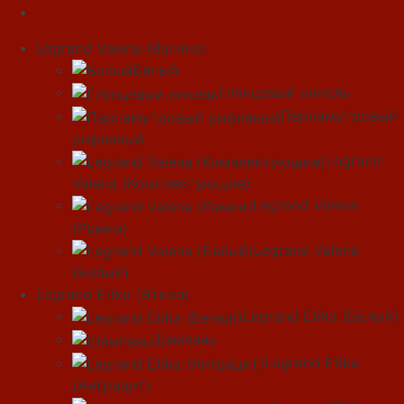
Legrand Valena (Валена)
Белый
Глянцевый никель
Перламутровый
рифленый
Legrand
Valena (Комплектующие)
Legrand Valena
(Рамки)
Legrand Valena
(Белый)
Legrand Etika (Этика)
Legrand Etika (Белый)
Шампань
Legrand Etika
(Антрацит)