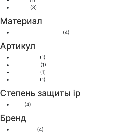
Серый
(3)
Материал
Пластик негорючий
(4)
Артикул
BA10-042B
(1)
BA10-042C
(1)
PA16-044C
(1)
PA16-244C
(1)
Степень защиты ip
IP44
(4)
Бренд
Schneider
(4)