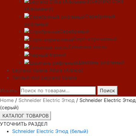
Legrand Etika
(Алюминий)
Серебряный
рифленый
Серебряный
Серо-коричневый
Слоновая кость
Черный
Шампань рифленый
Legrand Valena Allure (Аллюр)
Теплый пол Legrand Valena
Искать:
Поиск
Home
/
Schneider Electric Этюд
/ Schneider Electric Этюд
(серый)
КАТАЛОГ ТОВАРОВ
УТОЧНИТЬ РАЗДЕЛ
Schneider Electric Этюд (белый)