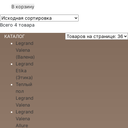
В корзину
Всего 4 товара
КАТАЛОГ
Legrand
Valena
(Валена)
Legrand
Etika
(Этика)
Теплый
пол
Legrand
Valena
Legrand
Valena
Allure