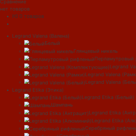
Сравнение
нет товаров
0
0 товаров
Р
Legrand Valena (Валена)
Белый
Глянцевый никель
Перламутровый 
Legrand V
Legrand Valena (Рамк
Legrand Valena (Бел
Legrand Etika (Этика)
Legrand Etika (Белый)
Шампань
Legrand Etika (Ант
Legrand Etika (Ал
Серебряный рифлен