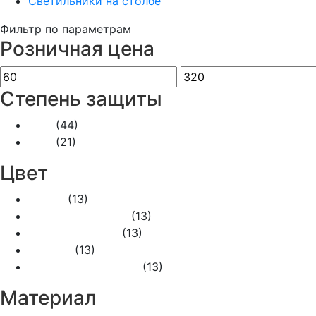
Светильники на столбе
Фильтр по параметрам
Розничная цена
Степень защиты
IP20
(44)
IP44
(21)
Цвет
Белый
(13)
Графит рифлёный
(13)
Слоновая кость
(13)
Чёрный
(13)
Шампань рифлёный
(13)
Материал