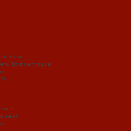
рифленый
alena (Комплектующие)
и)
ый)
рацит)
юминий)
ый