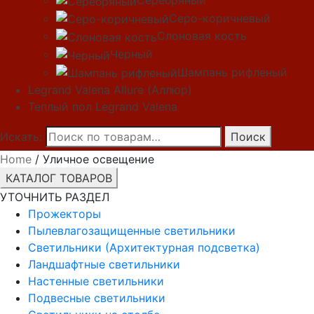
Серебряный
Серо-коричневый
Слоновая кость
Черный
Шампань рифленый
Legrand Valena Allure (Аллюр)
Теплый пол Legrand Valena
Искать:
Поиск
Home
/ Уличное освещение
КАТАЛОГ ТОВАРОВ
УТОЧНИТЬ РАЗДЕЛ
Прожекторы
Пылевлагозащищенные светильники
Светильники (Архитектурная подсветка)
Ландшафтные светильники
Настенные светильники
Подвесные светильники