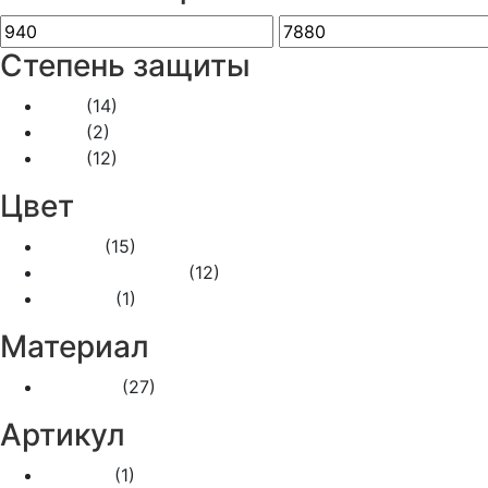
Степень защиты
IP20
(14)
IP44
(2)
IP55
(12)
Цвет
Белый
(15)
Слоновая кость
(12)
Чёрный
(1)
Материал
Пластик
(27)
Артикул
055002
(1)