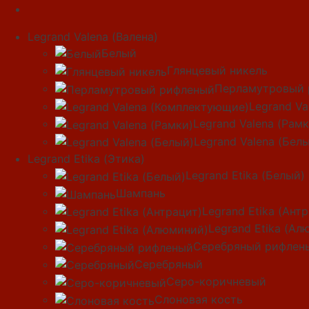
Legrand Valena (Валена)
Белый
Глянцевый никель
Перламутровый 
Legrand V
Legrand Valena (Рамк
Legrand Valena (Бел
Legrand Etika (Этика)
Legrand Etika (Белый)
Шампань
Legrand Etika (Ант
Legrand Etika (Ал
Серебряный рифлен
Серебряный
Серо-коричневый
Слоновая кость