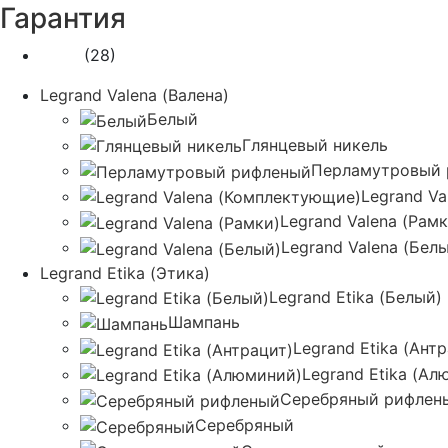
Гарантия
1 год
(28)
Legrand Valena (Валена)
Белый
Глянцевый никель
Перламутровый 
Legrand V
Legrand Valena (Рамк
Legrand Valena (Бел
Legrand Etika (Этика)
Legrand Etika (Белый)
Шампань
Legrand Etika (Ант
Legrand Etika (Ал
Серебряный рифлен
Серебряный