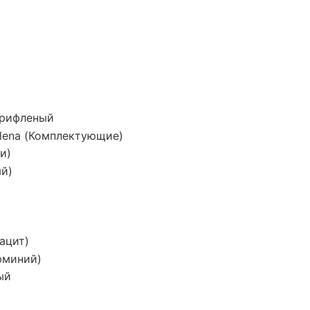
рифленый
alena (Комплектующие)
и)
ый)
рацит)
юминий)
ый