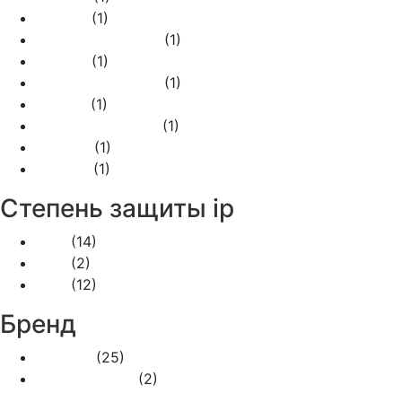
055812
(1)
055812 + 055802
(1)
055815
(1)
055815 + 055805
(1)
055817
(1)
055817 + 055807
(1)
055852
(1)
782222
(1)
Степень защиты ip
IP20
(14)
IP44
(2)
IP55
(12)
Бренд
Legrand
(25)
Legrand Plexo
(2)