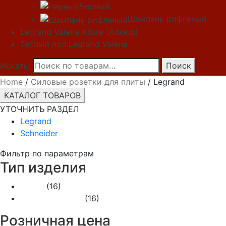
Черный
Шампань рифленый
Legrand Valena Allure (Аллюр)
Теплый пол Legrand Valena
Искать:
Поиск
Home
/
Силовые розетки для плиты
/ Legrand
КАТАЛОГ ТОВАРОВ
УТОЧНИТЬ РАЗДЕЛ
Legrand
Schneider
Фильтр по параметрам
Тип изделия
Вилка
(16)
Розетки (220V)
(16)
Розничная цена