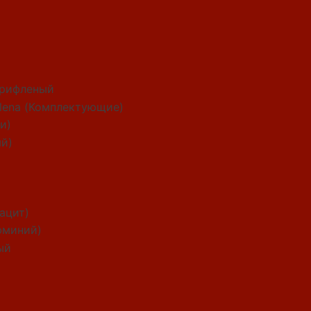
рифленый
alena (Комплектующие)
и)
ый)
рацит)
юминий)
ый