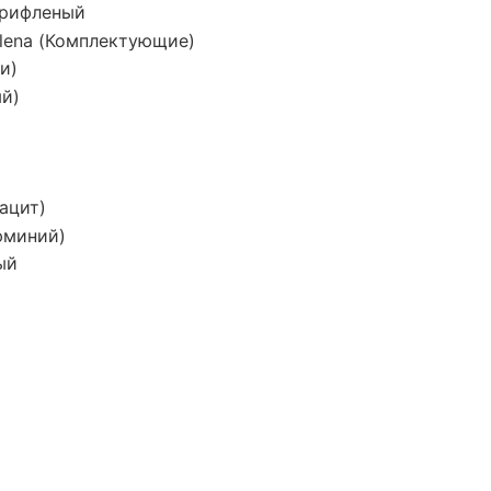
рифленый
alena (Комплектующие)
и)
ый)
рацит)
юминий)
ый