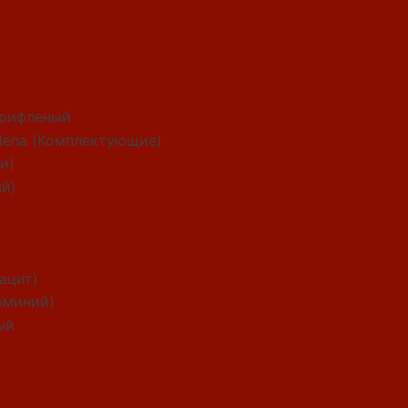
рифленый
alena (Комплектующие)
и)
ый)
рацит)
юминий)
ый