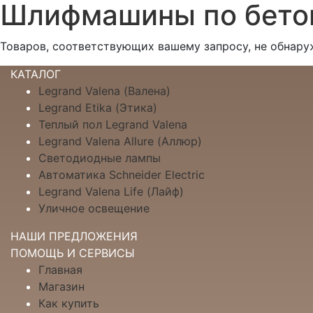
Шлифмашины по бето
Товаров, соответствующих вашему запросу, не обнару
КАТАЛОГ
Legrand Valena (Валена)
Legrand Etika (Этика)
Теплый пол Legrand Valena
Legrand Valena Allure (Аллюр)
Светодиодные лампы
Автоматика Schneider Electric
Legrand Valena Life (Лайф)
Уличное освещение
НАШИ ПРЕДЛОЖЕНИЯ
ПОМОЩЬ И СЕРВИСЫ
Главная
Магазин
Как купить