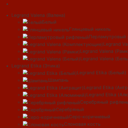
Legrand Valena (Валена)
Белый
Глянцевый никель
Перламутровый 
Legrand V
Legrand Valena (Рамк
Legrand Valena (Бел
Legrand Etika (Этика)
Legrand Etika (Белый)
Шампань
Legrand Etika (Ант
Legrand Etika (Ал
Серебряный рифлен
Серебряный
Серо-коричневый
Слоновая кость