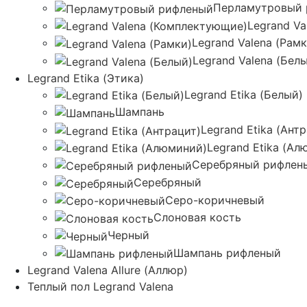
Перламутровый 
Legrand V
Legrand Valena (Рамк
Legrand Valena (Бел
Legrand Etika (Этика)
Legrand Etika (Белый)
Шампань
Legrand Etika (Ант
Legrand Etika (Ал
Серебряный рифлен
Серебряный
Серо-коричневый
Слоновая кость
Черный
Шампань рифленый
Legrand Valena Allure (Аллюр)
Теплый пол Legrand Valena