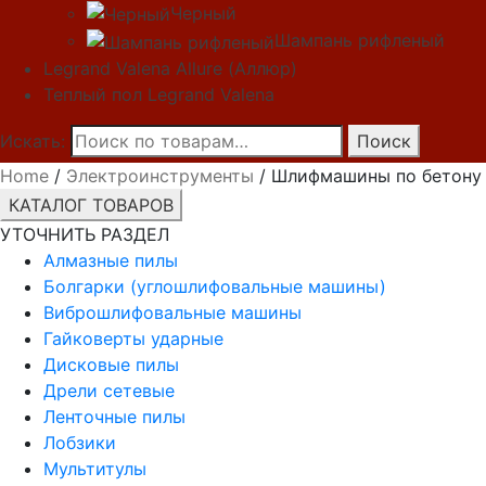
Черный
Шампань рифленый
Legrand Valena Allure (Аллюр)
Теплый пол Legrand Valena
Искать:
Поиск
Home
/
Электроинструменты
/ Шлифмашины по бетону
КАТАЛОГ ТОВАРОВ
УТОЧНИТЬ РАЗДЕЛ
Алмазные пилы
Болгарки (углошлифовальные машины)
Виброшлифовальные машины
Гайковерты ударные
Дисковые пилы
Дрели сетевые
Ленточные пилы
Лобзики
Мультитулы