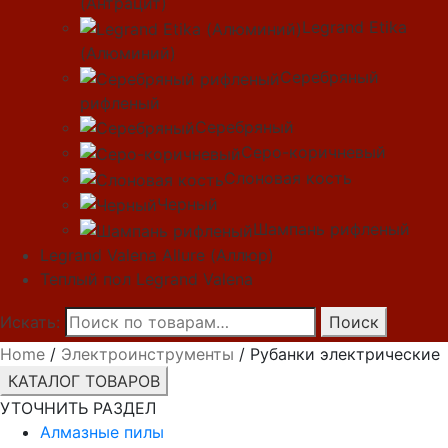
(Антрацит)
Legrand Etika
(Алюминий)
Серебряный
рифленый
Серебряный
Серо-коричневый
Слоновая кость
Черный
Шампань рифленый
Legrand Valena Allure (Аллюр)
Теплый пол Legrand Valena
Искать:
Поиск
Home
/
Электроинструменты
/ Рубанки электрические
КАТАЛОГ ТОВАРОВ
УТОЧНИТЬ РАЗДЕЛ
Алмазные пилы