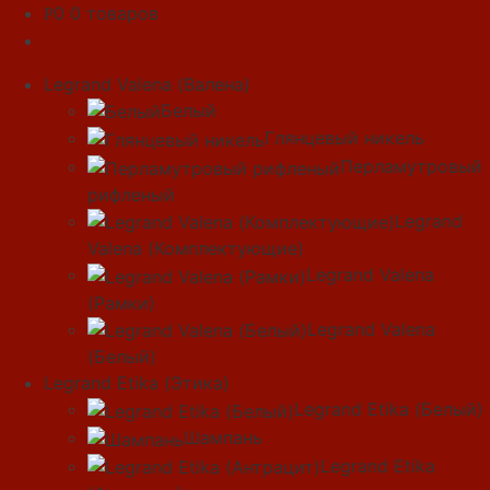
0
0 товаров
Р
Legrand Valena (Валена)
Белый
Глянцевый никель
Перламутровый
рифленый
Legrand
Valena (Комплектующие)
Legrand Valena
(Рамки)
Legrand Valena
(Белый)
Legrand Etika (Этика)
Legrand Etika (Белый)
Шампань
Legrand Etika