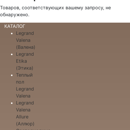
Товаров, соответствующих вашему запросу, не
обнаружено.
КАТАЛОГ
Legrand
Valena
(Валена)
Legrand
Etika
(Этика)
Теплый
пол
Legrand
Valena
Legrand
Valena
Allure
(Аллюр)