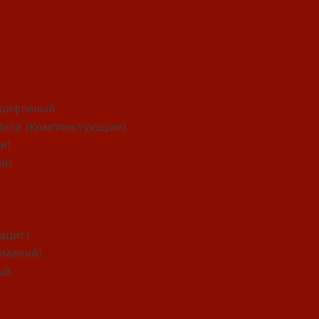
рифленый
alena (Комплектующие)
и)
ый)
рацит)
юминий)
ый