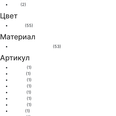
IP44
(2)
Цвет
Синий
(55)
Материал
Пластик негорючий
(53)
Артикул
770400
(1)
770401
(1)
770405
(1)
770406
(1)
770407
(1)
770408
(1)
770409
(1)
770411
(1)