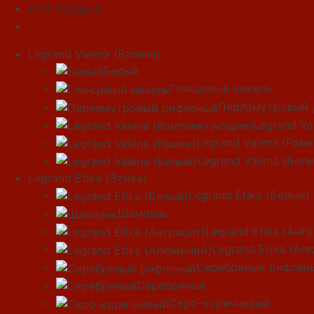
0
0 товаров
Р
Legrand Valena (Валена)
Белый
Глянцевый никель
Перламутровый 
Legrand V
Legrand Valena (Рамк
Legrand Valena (Бел
Legrand Etika (Этика)
Legrand Etika (Белый)
Шампань
Legrand Etika (Ант
Legrand Etika (Ал
Серебряный рифлен
Серебряный
Серо-коричневый