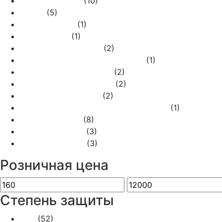
Переключатель
(10)
Рамка
(5)
Розетка HDMI
(1)
Розетка SAT
(1)
Розетка TV+FM+SAT
(2)
Розетка USB тип A+C ( type-c )
(1)
Розетка компьютерная
(2)
Розетка телевизионная
(2)
Розетка телефонная
(2)
Розетка телефонная + компьютерная
(1)
Розетки (220V)
(8)
Светорегулятор
(3)
Терморегулятор
(3)
Розничная цена
Степень защиты
IP21
(52)