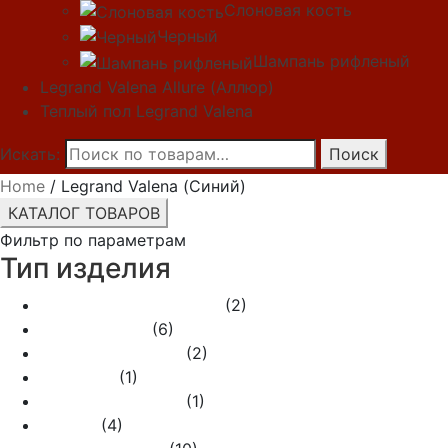
Слоновая кость
Черный
Шампань рифленый
Legrand Valena Allure (Аллюр)
Теплый пол Legrand Valena
Искать:
Поиск
Home
/ Legrand Valena (Синий)
КАТАЛОГ ТОВАРОВ
Фильтр по параметрам
Тип изделия
Акустическая розетка
(2)
Выключатели
(6)
Датчик движения
(2)
Заглушка
(1)
Кабельный вывод
(1)
Кнопка
(4)